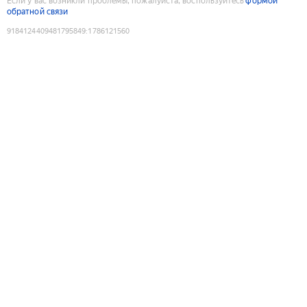
Если у вас возникли проблемы, пожалуйста, воспользуйтесь
формой
обратной связи
9184124409481795849
:
1786121560