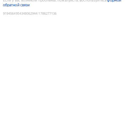
Если у вас возникли проблемы, пожалуйста, воспользуйтесь
формой
обратной связи
9194564954348062944
:
1786277136