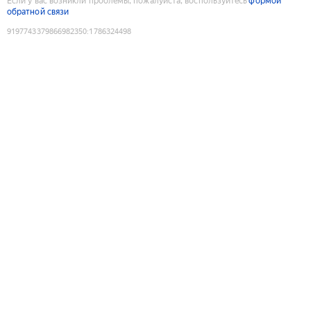
Если у вас возникли проблемы, пожалуйста, воспользуйтесь
формой
обратной связи
9197743379866982350
:
1786324498