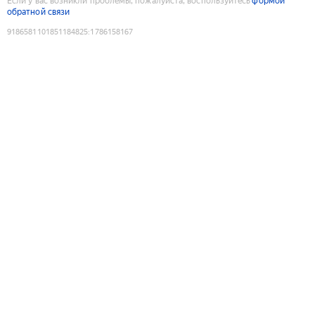
Если у вас возникли проблемы, пожалуйста, воспользуйтесь
формой
обратной связи
9186581101851184825
:
1786158167