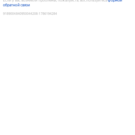
Если у вас возникли проблемы, пожалуйста, воспользуйтесь
формой
обратной связи
9189004840950044208
:
1786194284