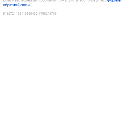
Если у вас возникли проблемы, пожалуйста, воспользуйтесь
формой
обратной связи
9192724185118939430
:
1786249706