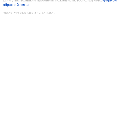
Если у вас возникли проблемы, пожалуйста, воспользуйтесь
формой
обратной связи
9182867198868850663
:
1786102826