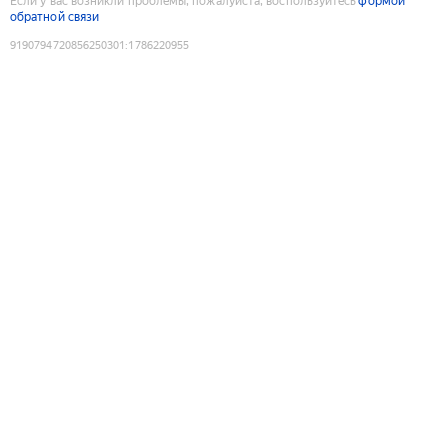
Если у вас возникли проблемы, пожалуйста, воспользуйтесь
формой
обратной связи
9190794720856250301
:
1786220955