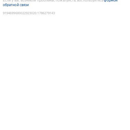
Если у вас возникли проблемы, пожалуйста, воспользуйтесь
формой
обратной связи
9194699680022923020
:
1786279143