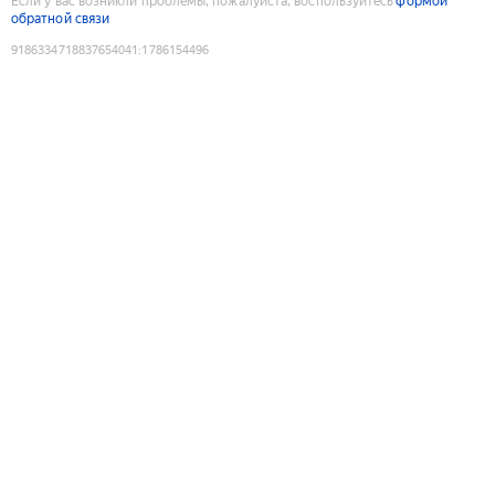
Если у вас возникли проблемы, пожалуйста, воспользуйтесь
формой
обратной связи
9186334718837654041
:
1786154496