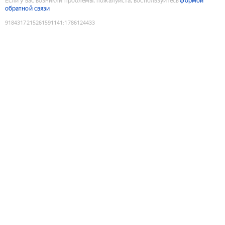
Если у вас возникли проблемы, пожалуйста, воспользуйтесь
формой
обратной связи
9184317215261591141
:
1786124433