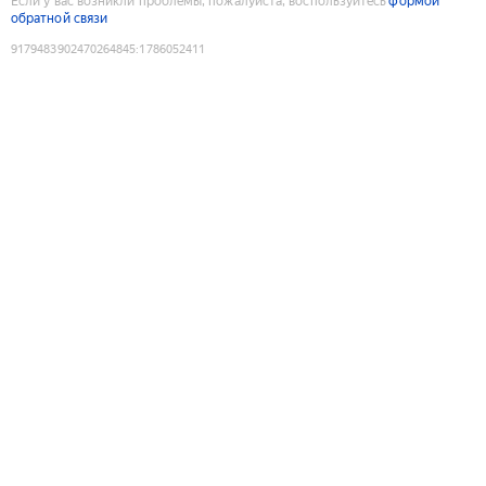
Если у вас возникли проблемы, пожалуйста, воспользуйтесь
формой
обратной связи
9179483902470264845
:
1786052411