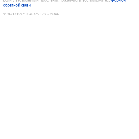
Если у вас возникли проблемы, пожалуйста, воспользуйтесь
формой
обратной связи
9194713159710546325
:
1786279344