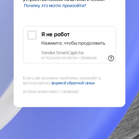
Почему это могло произойти?
Если у вас возникли проблемы, пожалуйста,
воспользуйтесь
формой обратной связи
9175254147609139051
:
1785989382