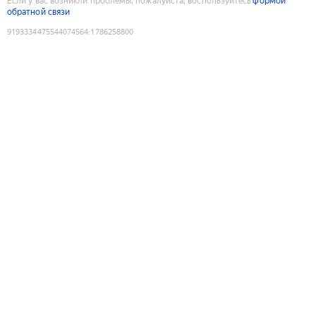
Если у вас возникли проблемы, пожалуйста, воспользуйтесь
формой
обратной связи
9193334475544074564
:
1786258800