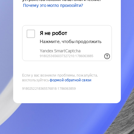
Почему это могло произойти?
Если у вас возникли проблемы, пожалуйста,
воспользуйтесь
формой обратной связи
9180252218365576818
:
1786063859