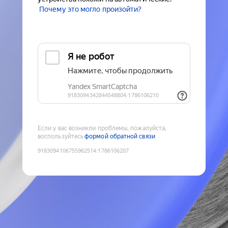
Почему это могло произойти?
Если у вас возникли проблемы, пожалуйста,
воспользуйтесь
формой обратной связи
9183094106755962514
:
1786106207