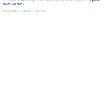
Если у вас возникли проблемы, пожалуйста, воспользуйтесь
формой
обратной связи
9190998947557808076
:
1786223998