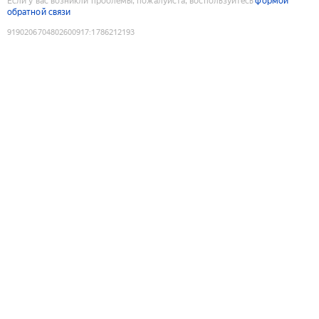
Если у вас возникли проблемы, пожалуйста, воспользуйтесь
формой
обратной связи
9190206704802600917
:
1786212193