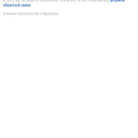
Если у вас возникли проблемы, пожалуйста, воспользуйтесь
формой
обратной связи
9189944150633092769
:
1786208280