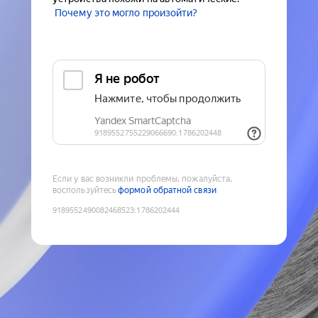
Почему это могло произойти?
Если у вас возникли проблемы, пожалуйста,
воспользуйтесь
формой обратной связи
9189552490082468523
:
1786202444