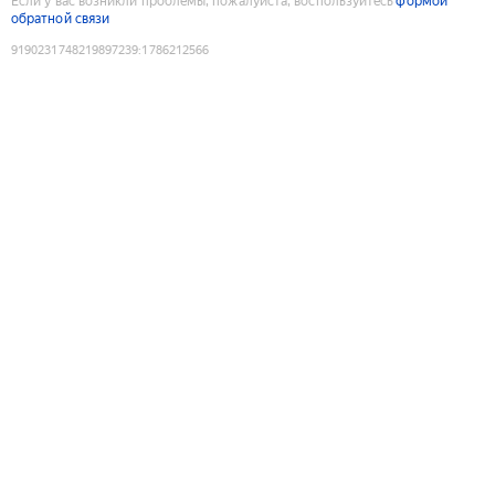
Если у вас возникли проблемы, пожалуйста, воспользуйтесь
формой
обратной связи
9190231748219897239
:
1786212566