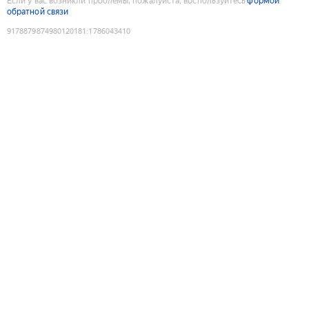
Если у вас возникли проблемы, пожалуйста, воспользуйтесь
формой
обратной связи
9178879874980120181
:
1786043410