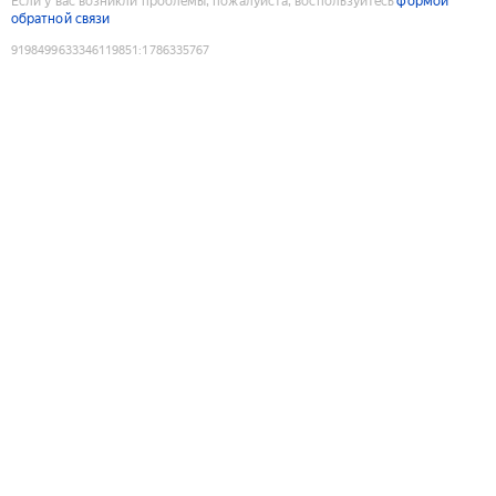
Если у вас возникли проблемы, пожалуйста, воспользуйтесь
формой
обратной связи
9198499633346119851
:
1786335767