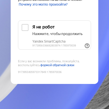
Почему это могло произойти?
Если у вас возникли проблемы, пожалуйста,
воспользуйтесь
формой обратной связи
9173955805973317849
:
1785970036