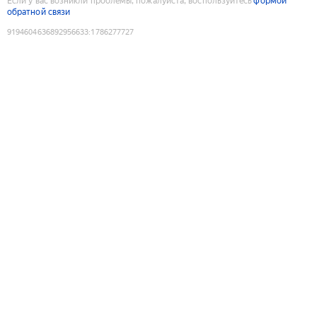
Если у вас возникли проблемы, пожалуйста, воспользуйтесь
формой
обратной связи
9194604636892956633
:
1786277727