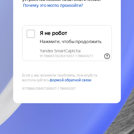
Почему это могло произойти?
Если у вас возникли проблемы, пожалуйста,
воспользуйтесь
формой обратной связи
9178866258457265637
:
1786043207