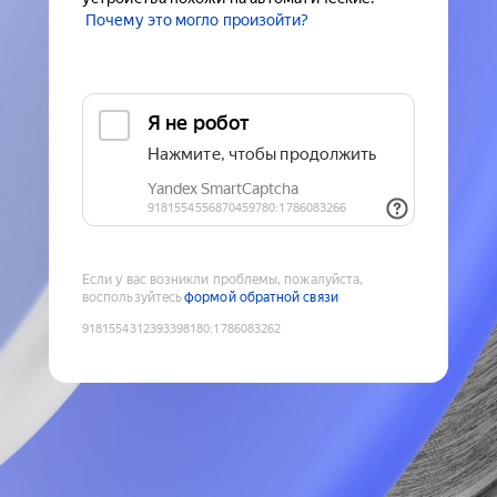
Почему это могло произойти?
Если у вас возникли проблемы, пожалуйста,
воспользуйтесь
формой обратной связи
9181554312393398180
:
1786083262