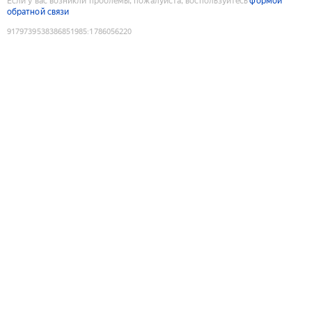
Если у вас возникли проблемы, пожалуйста, воспользуйтесь
формой
обратной связи
9179739538386851985
:
1786056220