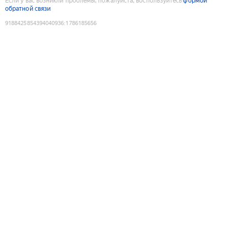
Если у вас возникли проблемы, пожалуйста, воспользуйтесь
формой
обратной связи
9188425854394040936
:
1786185656