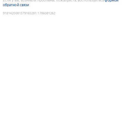
Если у вас возникли проблемы, пожалуйста, воспользуйтесь
формой
обратной связи
9181420081579165281
:
1786081262