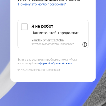
Почему это могло произойти?
Если у вас возникли проблемы, пожалуйста,
воспользуйтесь
формой обратной связи
9178559999236244188
:
1786038643