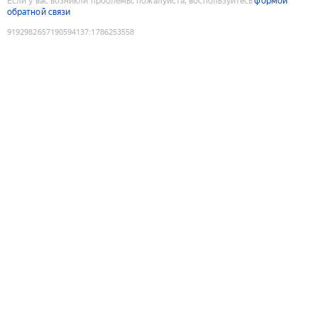
Если у вас возникли проблемы, пожалуйста, воспользуйтесь
формой
обратной связи
9192982657190594137
:
1786253558