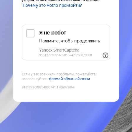
Почему это могло произойти?
Если у вас возникли проблемы, пожалуйста,
воспользуйтесь
формой обратной связи
9181272600254088741
:
1786079064