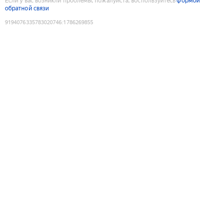
Если у вас возникли проблемы, пожалуйста, воспользуйтесь
формой
обратной связи
9194076335783020746
:
1786269855