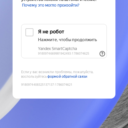
Почему это могло произойти?
Если у вас возникли проблемы, пожалуйста,
воспользуйтесь
формой обратной связи
9180974408325137137
:
1786074621