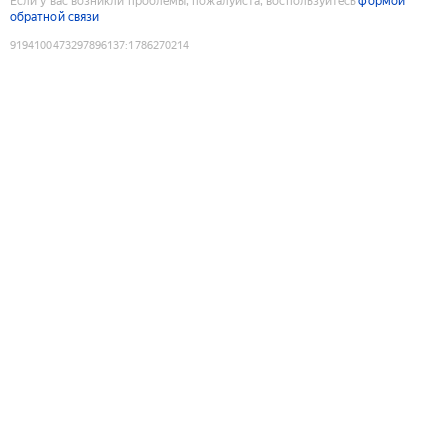
Если у вас возникли проблемы, пожалуйста, воспользуйтесь
формой
обратной связи
9194100473297896137
:
1786270214