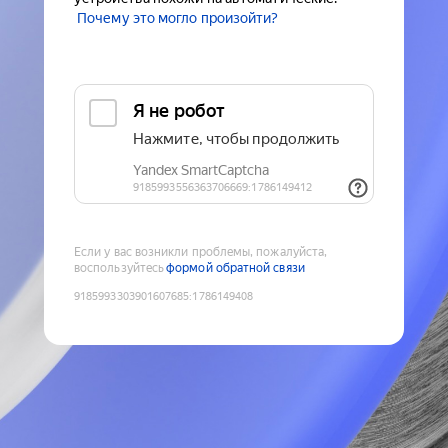
Почему это могло произойти?
Если у вас возникли проблемы, пожалуйста,
воспользуйтесь
формой обратной связи
9185993303901607685
:
1786149408