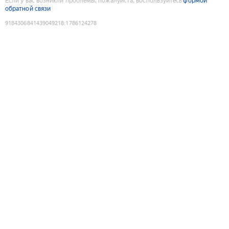
Если у вас возникли проблемы, пожалуйста, воспользуйтесь
формой
обратной связи
9184306841439049218
:
1786124278