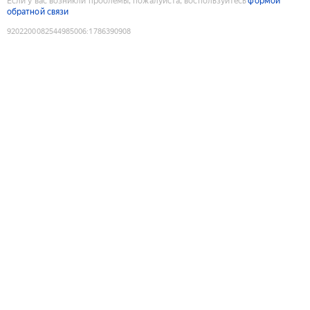
Если у вас возникли проблемы, пожалуйста, воспользуйтесь
формой
обратной связи
9202200082544985006
:
1786390908