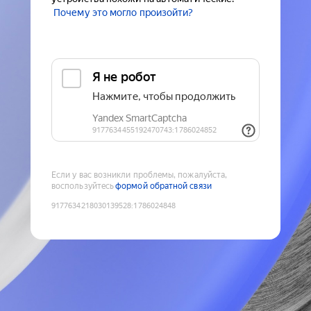
Почему это могло произойти?
Если у вас возникли проблемы, пожалуйста,
воспользуйтесь
формой обратной связи
9177634218030139528
:
1786024848