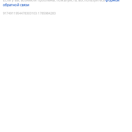
Если у вас возникли проблемы, пожалуйста, воспользуйтесь
формой
обратной связи
9174911954478303103
:
1785984283