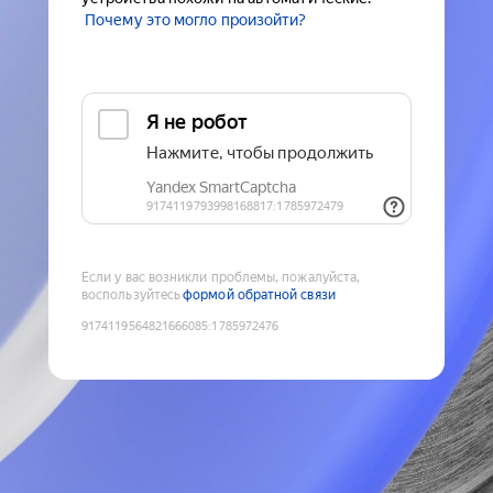
Почему это могло произойти?
Если у вас возникли проблемы, пожалуйста,
воспользуйтесь
формой обратной связи
9174119564821666085
:
1785972476