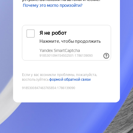
Почему это могло произойти?
Если у вас возникли проблемы, пожалуйста,
воспользуйтесь
формой обратной связи
9185300847463765854
:
1786139090