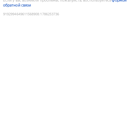
Если у вас возникли проблемы, пожалуйста, воспользуйтесь
формой
обратной связи
9192994649611568908
:
1786253736