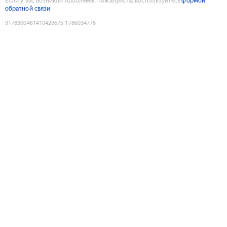
Если у вас возникли проблемы, пожалуйста, воспользуйтесь
формой
обратной связи
9178300461410420675
:
1786034776