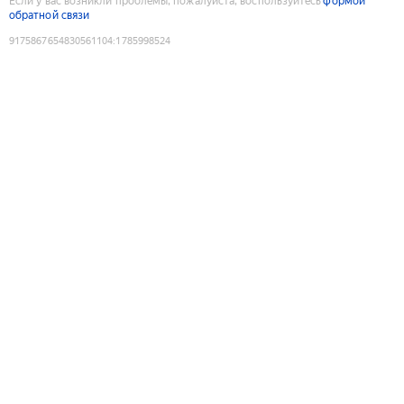
Если у вас возникли проблемы, пожалуйста, воспользуйтесь
формой
обратной связи
9175867654830561104
:
1785998524