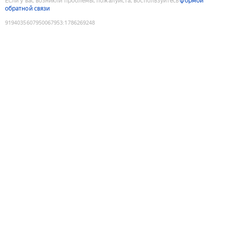
Если у вас возникли проблемы, пожалуйста, воспользуйтесь
формой
обратной связи
9194035607950067953
:
1786269248