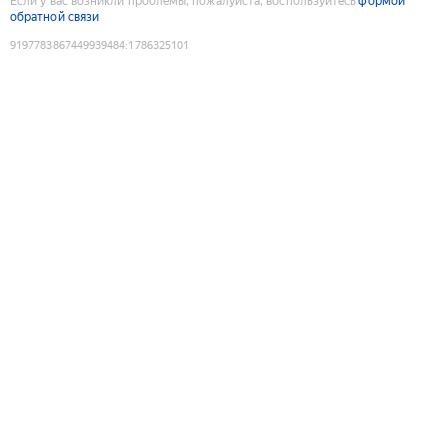
Если у вас возникли проблемы, пожалуйста, воспользуйтесь
формой
обратной связи
9197783867449939484
:
1786325101