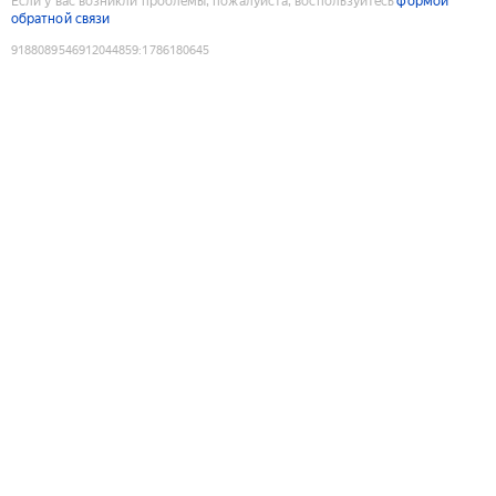
Если у вас возникли проблемы, пожалуйста, воспользуйтесь
формой
обратной связи
9188089546912044859
:
1786180645